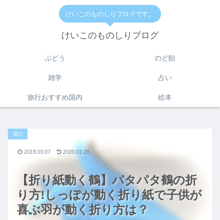
けいこのものしりブログです。
けいこのものしりブログ
ぶどう
のど飴
雑学
占い
旅行おすすめ国内
絵本
遊び
2019.03.07
2020.01.28
【折り紙動く鶴】パタパタ鶴の折
り方!しっぽが動く折り紙で子供が
喜ぶ羽が動く折り方は？