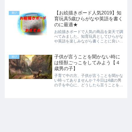
たいテーブルのごみを入れたいなど、ゴ
ミ箱まではいかないちょっとしたものを
入れるのに最適な空き箱の作り方のご紹
【お絵描きボード人気2019】知
遊び
介です。空き箱の作り方・...
育玩具5歳ひらがなや英語を書く
のに最適★
お絵描きボードで人気の商品を楽天で調
べてみました。知育玩具としてひらがな
や英語を楽しみながら書くことに良いで
すよね。我が家では５歳の子供が字をお
絵描きボードに書くのが最近の流行りで
す。文字や絵を覚えさせたい方におすす
子供が言うことを聞かない時に
遊び
めです。
は怪獣ごっこをしてみよう【４
歳男の子】
子育て中の方、子供が言うことを聞かな
い時ってありませんか？今日は4歳の男
の子を中心に、どうしたら言うことを聞
くか考えてみようと思います。※息子の
場合に効いた作戦ですのですべての子供
に効くわけではないのでご了承ください
ませm(__)m