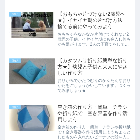
れません。そんな時に室内で出来る遊び
があると楽しいですよね。子供がテレビ
ゲームばかりしていて困っている！室内
【おもちゃ片づけない2歳児へ
遊び
でできる遊びを知りたい！...
★】イヤイヤ期の片づけ方法！
捨てる前にやってみよう
おもちゃをなかなか片付けてくれない2
歳児の子供。イヤイヤ期にも突入し何も
かも嫌がります。2人の子育てをしてい
る管理人の体験を含めた片づけ方法をご
紹介しています♪
【カタツムリ折り紙簡単な折り
遊び
方★】幼児と子供と大人にやさ
しい作り方！
おりがみでかたつむりのかんたんなおり
かたをごしょうかいしています。つくっ
てみましょう★
空き箱の作り方・簡単！チラシ
遊び
や折り紙で！空き容器を作り活
用しよう
空き箱の作り方・簡単！チラシや折り紙
で！空き容器を作り活用しようちょっと
したものを入れたいピーナツの殻を入れ