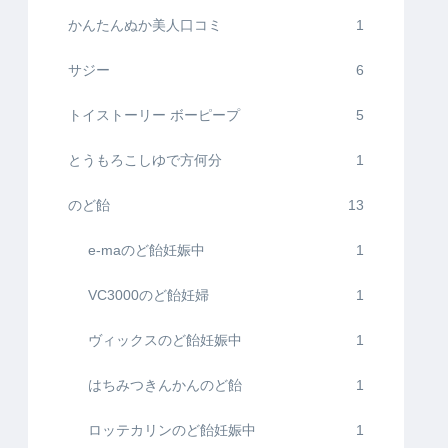
かんたんぬか美人口コミ
1
サジー
6
トイストーリー ボーピープ
5
とうもろこしゆで方何分
1
のど飴
13
e-maのど飴妊娠中
1
VC3000のど飴妊婦
1
ヴィックスのど飴妊娠中
1
はちみつきんかんのど飴
1
ロッテカリンのど飴妊娠中
1