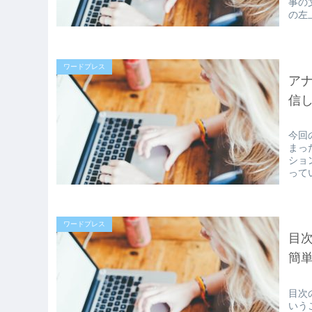
事の
の左
ワードプレス
アナ
信
今回
まっ
ショ
ってい
ワードプレス
目
簡
目次
いう