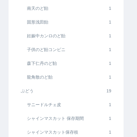
南天のど飴
1
固形浅田飴
1
妊娠中カンロのど飴
1
子供のど飴コンビニ
1
森下仁丹のど飴
1
龍角散のど飴
1
ぶどう
19
サニードルチェ皮
1
シャインマスカット 保存期間
1
シャインマスカット保存枝
1