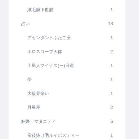
絨毛膜下血腫
1
占い
13
アセンダントふたご座
1
ホロスコープ天体
2
土星人マイナス(ー)日運
1
夢
1
大殺界辛い
1
月星座
2
妊娠・マタニティ
6
産後抜け毛ルイボスティー
1