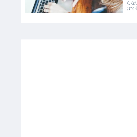
らな
けて