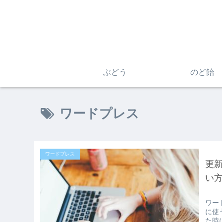
ぶどう
のど飴
ワードプレス
ワードプレス
更
い方（
ワー
に使
た時