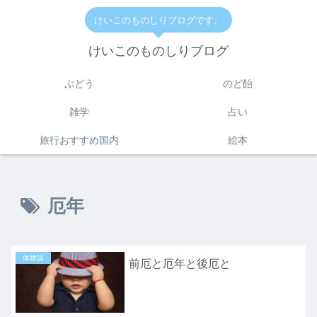
けいこのものしりブログです。
けいこのものしりブログ
ぶどう
のど飴
雑学
占い
旅行おすすめ国内
絵本
厄年
体験談
前厄と厄年と後厄と