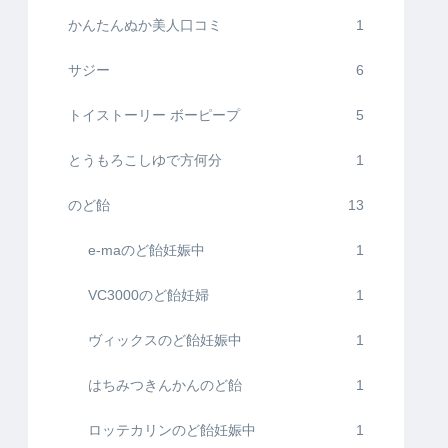
かんたんぬか美人口コミ
1
サジー
6
トイストーリー ボーピープ
5
とうもろこしゆで方何分
1
のど飴
13
e-maのど飴妊娠中
1
VC3000のど飴妊婦
1
ヴィックスのど飴妊娠中
1
はちみつきんかんのど飴
1
ロッテカリンのど飴妊娠中
1