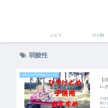
ぶどう
のど飴
弱酸性
日焼け止め子供用5歳におすすめ
【日
レ
子供
焼け
マイ