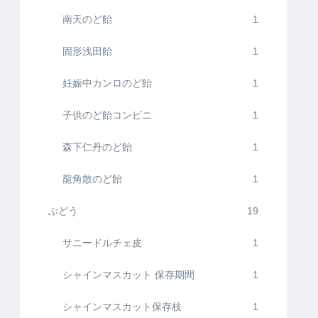
南天のど飴
1
固形浅田飴
1
妊娠中カンロのど飴
1
子供のど飴コンビニ
1
森下仁丹のど飴
1
龍角散のど飴
1
ぶどう
19
サニードルチェ皮
1
シャインマスカット 保存期間
1
シャインマスカット保存枝
1