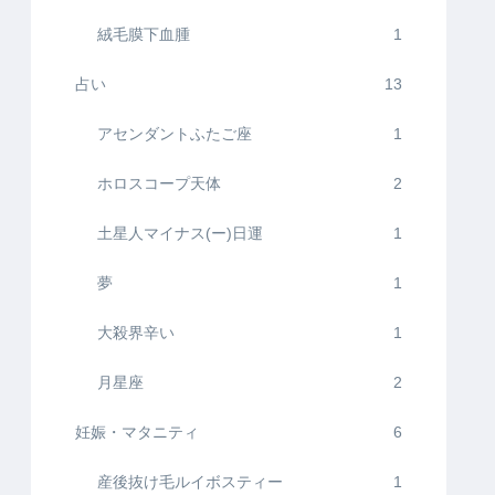
絨毛膜下血腫
1
占い
13
アセンダントふたご座
1
ホロスコープ天体
2
土星人マイナス(ー)日運
1
夢
1
大殺界辛い
1
月星座
2
妊娠・マタニティ
6
産後抜け毛ルイボスティー
1