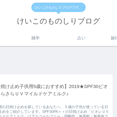
けいこのものしりブログです。
けいこのものしりブログ
雑学
占い
旅
焼け止め子供用5歳におすすめ】2019★SPF30ビオ
さらさらＵＶマイルドケアミルク♪
用の日焼け止めを探しているあなたへ、５歳の子供が使っている日
止めをご紹介しています。SPF30PA＋＋の日焼け止め「ビオレＵＶ
ルドケアミルク」はアルコールフリー・弱酸性・無香料・無着色で