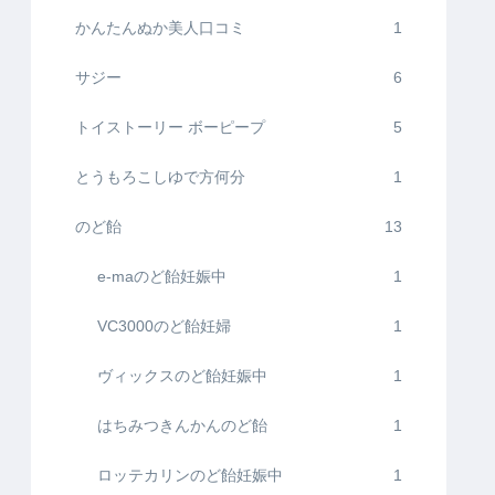
かんたんぬか美人口コミ
1
サジー
6
トイストーリー ボーピープ
5
とうもろこしゆで方何分
1
のど飴
13
e-maのど飴妊娠中
1
VC3000のど飴妊婦
1
ヴィックスのど飴妊娠中
1
はちみつきんかんのど飴
1
ロッテカリンのど飴妊娠中
1