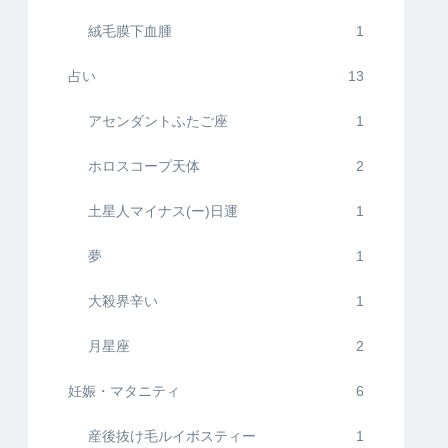
絨毛膜下血腫
1
占い
13
アセンダントふたご座
1
ホロスコープ天体
2
土星人マイナス(ー)日運
1
夢
1
大殺界辛い
1
月星座
2
妊娠・マタニティ
6
産後抜け毛ルイボスティー
1