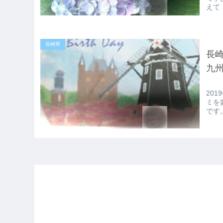
えて
長崎県
長崎
九
20
ミを
です