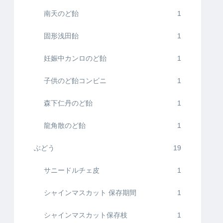
南天のど飴
1
固形浅田飴
1
妊娠中カンロのど飴
1
子供のど飴コンビニ
1
森下仁丹のど飴
1
龍角散のど飴
1
ぶどう
19
サニードルチェ皮
1
シャインマスカット 保存期間
1
シャインマスカット保存枝
1