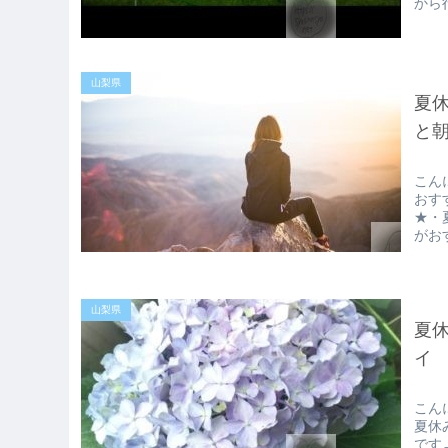
から
山梨県
夏休
と
こん
おす
★・
がお
山梨県
夏
イ
こん
夏休
です