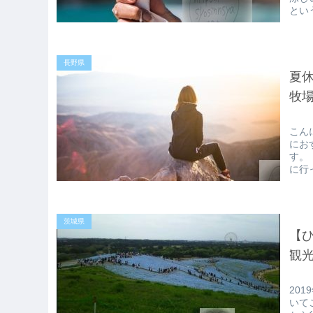
とい
長野県
夏休
牧場[
こん
にお
す。
に行
茨城県
【ひ
観
20
いて