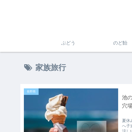
ぶどう
のど飴
家族旅行
長野県
池
穴場[
夏休
へ子
涼し