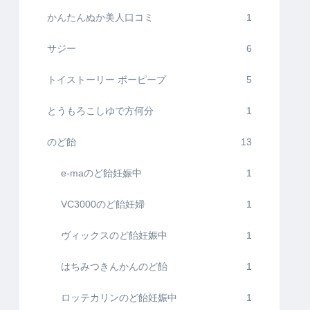
かんたんぬか美人口コミ
1
サジー
6
トイストーリー ボーピープ
5
とうもろこしゆで方何分
1
のど飴
13
e-maのど飴妊娠中
1
VC3000のど飴妊婦
1
ヴィックスのど飴妊娠中
1
はちみつきんかんのど飴
1
ロッテカリンのど飴妊娠中
1