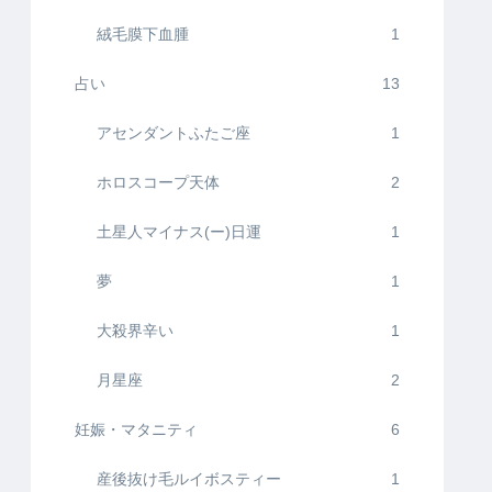
絨毛膜下血腫
1
占い
13
アセンダントふたご座
1
ホロスコープ天体
2
土星人マイナス(ー)日運
1
夢
1
大殺界辛い
1
月星座
2
妊娠・マタニティ
6
産後抜け毛ルイボスティー
1