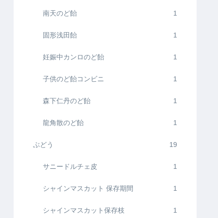
南天のど飴
1
固形浅田飴
1
妊娠中カンロのど飴
1
子供のど飴コンビニ
1
森下仁丹のど飴
1
龍角散のど飴
1
ぶどう
19
サニードルチェ皮
1
シャインマスカット 保存期間
1
シャインマスカット保存枝
1