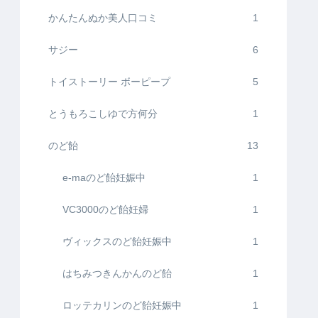
かんたんぬか美人口コミ
1
サジー
6
トイストーリー ボーピープ
5
とうもろこしゆで方何分
1
のど飴
13
e-maのど飴妊娠中
1
VC3000のど飴妊婦
1
ヴィックスのど飴妊娠中
1
はちみつきんかんのど飴
1
ロッテカリンのど飴妊娠中
1