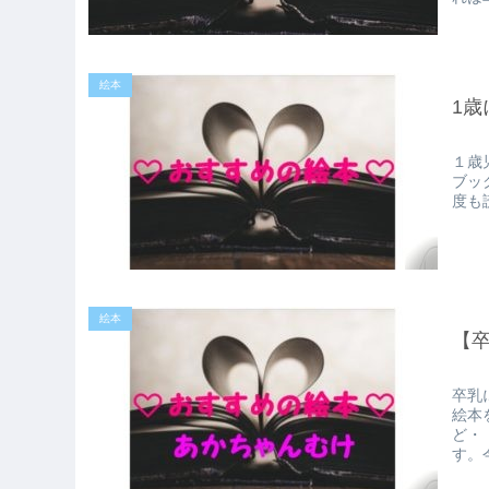
絵本
1
１歳
ブッ
度も
絵本
【
卒乳
絵本
ど・
す。