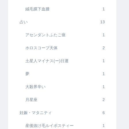
絨毛膜下血腫
1
占い
13
アセンダントふたご座
1
ホロスコープ天体
2
土星人マイナス(ー)日運
1
夢
1
大殺界辛い
1
月星座
2
妊娠・マタニティ
6
産後抜け毛ルイボスティー
1