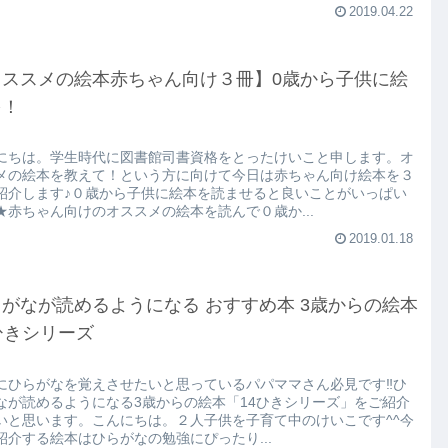
2019.04.22
オススメの絵本赤ちゃん向け３冊】0歳から子供に絵
を！
にちは。学生時代に図書館司書資格をとったけいこと申します。オ
メの絵本を教えて！という方に向けて今日は赤ちゃん向け絵本を３
紹介します♪０歳から子供に絵本を読ませると良いことがいっぱい
★赤ちゃん向けのオススメの絵本を読んで０歳か...
2019.01.18
がなが読めるようになる おすすめ本 3歳からの絵本
ひきシリーズ
にひらがなを覚えさせたいと思っているパパママさん必見です‼️ひ
なが読めるようになる3歳からの絵本「14ひきシリーズ」をご紹介
いと思います。こんにちは。２人子供を子育て中のけいこです^^今
紹介する絵本はひらがなの勉強にぴったり...