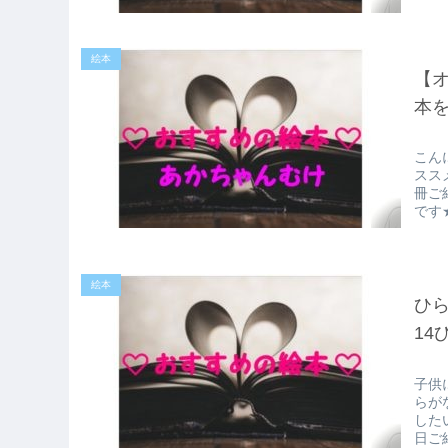
絵本
【
本
こん
スス
冊ご
です
絵本
ひら
14
子供
らが
した
日ご