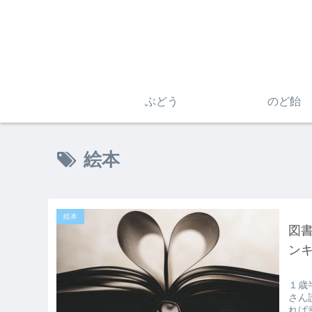
ぶどう
のど飴
絵本
絵本
図
ンキ
１歳
さん
れば