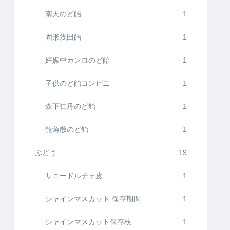
南天のど飴
1
固形浅田飴
1
妊娠中カンロのど飴
1
子供のど飴コンビニ
1
森下仁丹のど飴
1
龍角散のど飴
1
ぶどう
19
サニードルチェ皮
1
シャインマスカット 保存期間
1
シャインマスカット保存枝
1