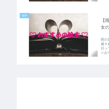
絵本
【
女
雨の
歳５
日っ
☆お