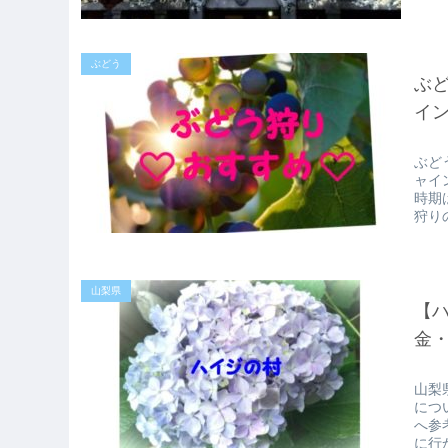
ぶどう
ぶど
イ
ぶど
ャイ
時期
狩り
山梨県
【ハ
金
山梨
につ
へ参
に行