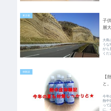
東京都
子供
層
大島
うな
がら
くだ
体験談
【熱
と
今年
熱中
って
に、