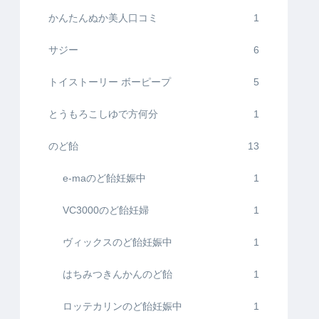
かんたんぬか美人口コミ
1
サジー
6
トイストーリー ボーピープ
5
とうもろこしゆで方何分
1
のど飴
13
e-maのど飴妊娠中
1
VC3000のど飴妊婦
1
ヴィックスのど飴妊娠中
1
はちみつきんかんのど飴
1
ロッテカリンのど飴妊娠中
1