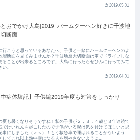
2019.05.01
とおでかけ大島[2019] バームクーヘン好きに千波地
大切断面
に行こうと思っているあなたへ、子供と一緒にバームクーヘンのよ
地層断面を見てみませんか？千波地層大切断面は車でドライブしな
見ることが出来るところです。大島に行ったらぜひみに行ってみて
さい。
2019.04.01
中症体験記】子供編2019年度も対策をしっかり
。
の夏も暑くなりそうですね！私の子供が２，３，４歳と３年連続で
症でけいれんを起こしたので子供がいる親は気を付けてほしいと思
記事にしました（＞＜）！もう救急車で運ばれることがないよう
そしてこれ以上熱中症になる人を増やさないように...