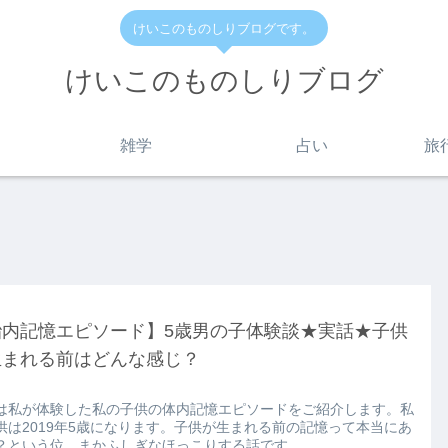
けいこのものしりブログです。
けいこのものしりブログ
雑学
占い
旅
胎内記憶エピソード】5歳男の子体験談★実話★子供
生まれる前はどんな感じ？
は私が体験した私の子供の体内記憶エピソードをご紹介します。私
供は2019年5歳になります。子供が生まれる前の記憶って本当にあ
？という位、まかふしぎなほっこりする話です。