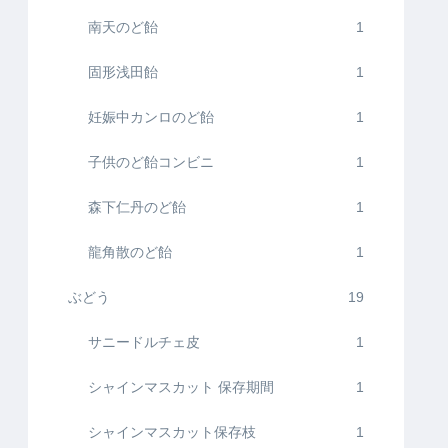
南天のど飴
1
固形浅田飴
1
妊娠中カンロのど飴
1
子供のど飴コンビニ
1
森下仁丹のど飴
1
龍角散のど飴
1
ぶどう
19
サニードルチェ皮
1
シャインマスカット 保存期間
1
シャインマスカット保存枝
1