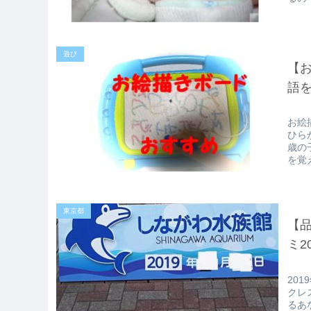
遊び
【お
語
お絵
ひら
歳の
を覚
東京都
【
ミ2
20
クレ
るあ