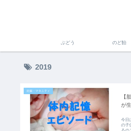
ぶどう
のど飴
2019
妊娠・マタニティ
【
が
今日
の子
るの