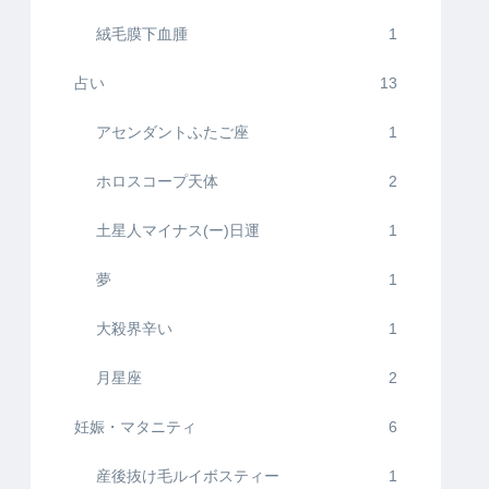
絨毛膜下血腫
1
占い
13
アセンダントふたご座
1
ホロスコープ天体
2
土星人マイナス(ー)日運
1
夢
1
大殺界辛い
1
月星座
2
妊娠・マタニティ
6
産後抜け毛ルイボスティー
1