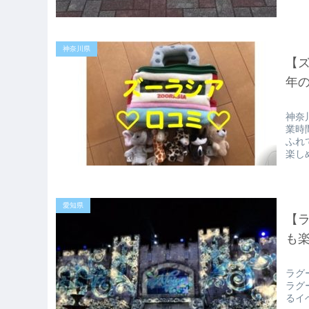
神奈川県
【ズ
年
神奈
業時
ふれ
楽し
愛知県
【ラ
も
ラグ
ラグ
るイ