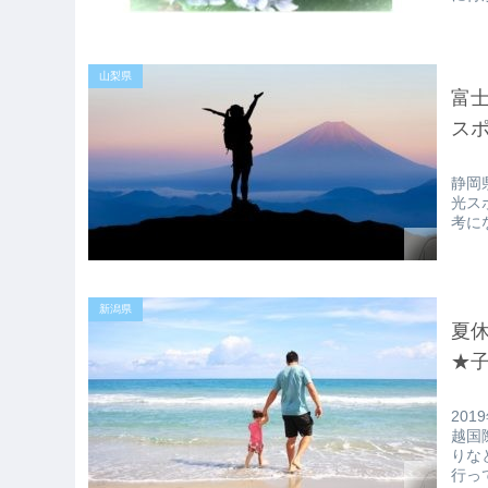
山梨県
富士
ス
静岡
光ス
考に
新潟県
夏
★子
20
越国
りな
行っ