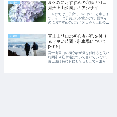
夏休みにおすすめの穴場「河口
山梨県
湖天上山公園」のアジサイ
こんにちは。子育て中のけいこと申しま
す。今日は子供とのお出かけに 夏休み
のにおすすめの穴場「河口湖天上山公園
のアジサイ」がおすすめですよ！という
ことについてご紹介します。７月のおす
すめ旅行先を教えて！紫陽花の綺麗な所
富士山登山の初心者が気を付け
山梨県
を知りたい！河口湖の見ど...
ると良い時間・駐車場について
[2019]
富士山登山の初心者が気を付けると良い
時間帯や駐車場について書いています。
富士山は特にお盆となるととても混みま
す。初めて行くあなたに知っておいてほ
しい混む時間帯を書きましたので参考に
なさってください。