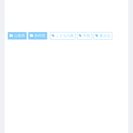
山梨県
静岡県
こどもの国
天気
富士山