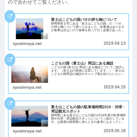
ので合わせてご覧ください。
富士山こどもの国パオの持ち物について
静岡県富士市にある「富士山こどもの国」の「パオ」
の持ち物について調べてみました。炊事場はあります
が食事は出ないので食事を持って行く必要があったり
寝具が必要です。着火剤やコンロ、シャンプーヤリン
スは販売していますが必要なものは持って行くと良い
でしょう。
2019.04.13
syosinnsya.net
こどもの国（富士山）周辺にある施設
こどもの国 (富士山) 周辺にある施設についてご紹介し
ます。（富士山の南側に位置しています。）・富士山
こどもの国周辺の施設やキャンプ場を知りたいという
方に向けて書いています。2019年の情報です。こども
の国（富士山）周辺にある施設ここでは富...
2019.04.15
syosinnsya.net
富士山こどもの国の駐車場時間2019・渋滞・
周辺観光スポット
静岡県にある富士山こどもの国の2019年度の駐車場時
間や渋滞・周辺観光スポットについてご紹介していま
す。山梨県や静岡県に来たときの参考になさってくだ
さい。
2019.05.18
syosinnsya.net