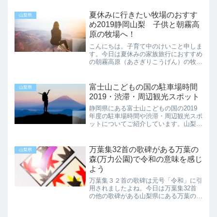
の？逆さ銀杏ってどこにあるの？という
方に向けて書いています。さかさ銀杏と
夏休みに行きたい牧場のおすす
山梨県
は？正式名称は「オハツキイ...
め2019静岡山梨 子供と朝霧高
原の牧場へ！
こんにちは。子育て中のけいこと申しま
す。今日は夏休みの家族旅行におすすめ
の朝霧高原（あさぎりこうげん）の牧場
についてご紹介します★・夏休みや休暇
に山梨県・静岡県に家族旅行をしたいん
だけど、どこがおすすめ？という方に向
富士山こどもの国の駐車場時間
山梨県
けて書いています。今回ご...
2019・渋滞・周辺観光スポット
静岡県にある富士山こどもの国の2019
年度の駐車場時間や渋滞・周辺観光スポ
ットについてご紹介しています。山梨県
や静岡県に来たときの参考になさってく
ださい。
万葉集32首の歌碑がある万葉の
山梨県
森(万力公園)で令和の意味を感じ
よう
万葉集３２首の歌碑は元号「令和」に引
用されましたよね。今日は万葉集32首
の他の歌碑がある山梨県にある万葉の森
をご紹介します。万力公園に行って令和
を感じてみてはいかがでしょうか。