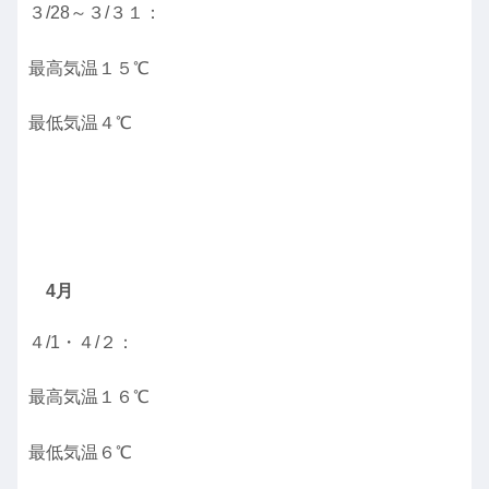
３/28～３/３１：
最高気温１５℃
最低気温４℃
4月
４/1・４/２：
最高気温１６℃
最低気温６℃