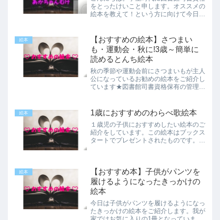
をとったけいこと申します。オススメの
絵本を教えて！という方に向けて今日は
赤ちゃん向け絵本を３冊ご紹介します♪
０歳から子供に絵本を読ませると良いこ
とがいっぱいです★赤ちゃん向けのオス
【おすすめの絵本】さつまい
絵本
スメの絵本を読んで０歳か...
も・運動会・秋に!3歳～簡単に
読めるとんち絵本
秋の季節や運動会前にさつまいもが主人
公になっているお勧めの絵本をご紹介し
ています★図書館司書資格保有の管理人
がお勧めするトンチ絵本です。おもしろ
おかしく読むことが出来ますよ。小さい
子が楽しく読める絵本です。
1歳におすすめのわらべ歌絵本
絵本
１歳児の子供におすすめしたい絵本のご
紹介をしています。この絵本はブックス
タートでプレゼントされたものです。子
供が嬉しい顔をして何度も読んでとせが
んできます。
【おすすめ本】子供がパンツを
絵本
履けるようになったきっかけの
絵本
今日は子供がパンツを履けるようになっ
たきっかけの絵本をご紹介します。我が
家ではお気に入りの1冊となっていま