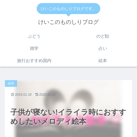
けいこのものしりブログです。
けいこのものしりブログ
ぶどう
のど飴
雑学
占い
旅行おすすめ国内
絵本
絵本
2019.01.18
2020.05.22
子供が寝ない!イライラ時におすす
めしたいメロディ絵本