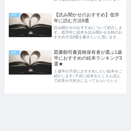
す。おすすめ本:子供がパンツを履ける
ようになったきっかけの絵本はけたよは
けたよ パンツが履けるようになったき
【読み聞かせのおすすめ】低学
絵本
っかけの絵本は、「はけたよ...
年に読む方法9選
読み聞かせのおすすめについて紹介しま
す。低学年に絵本を読み聞かせる時のお
すすめ方法9選を書きたいと思います。
読み聞かせの時に注意したらいいよ～と
いう事をお伝えします。お父さんお母さ
んがお子さんに素敵な絵本の読み聞かせ
図書館司書資格保有者が選ぶ1歳
絵本
ができますように＾＾読み...
半におすすめの絵本ランキング3
選★
１歳半の子供におすすめしたい絵本をご
紹介します♪子供に絵本をたくさん読ん
で絵本が大好きになってもらいたいと思
っています★参考になれば幸いです。