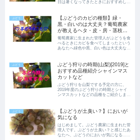
日は暑くなってきたときにおすすめした
いぶどうの麦茶についてのご紹介です。
葡萄の麦茶ってどんなあじ？写真載せる
のをうっかり忘れてしまった· · ·これが
【ぶどうのカビの種類】緑・
ぶどう
ぶどう麦茶でっせ！...
黒・白いのは大丈夫？葡萄農家
が教えるヘタ・皮・房・茎枝へ
の対策
葡萄農家に生まれた管理人がぶどうを食
べるときにカビを食べてしまったという
あなたへ緑色や黒、白い色は大丈夫なの
か？ヘタや皮、房や茎枝などについてい
る場合の対策をご紹介しています。
ぶどう狩りの時期(山梨)[2019]と
ぶどう
おすすめ品種紹介シャインマス
カットなど
ぶどう狩りを山梨でする予定の方に、
2019年度のぶどう狩りの時期とシャイ
ンマスカットなどの品種をご紹介しま
す。 山梨でのぶどう狩りの時期は平年
8月頃～10月頃までぶどう狩りの時期に
ついてですがぶどう狩りの時期は毎年の
【ぶどうが土臭い？】においが
ぶどう
天候によって左右されま...
気になる
はじめまして。ぶどう農家に生まれた管
理人です。ぶどうが土臭い？と感じたあ
なたへ、ぶどうのにおいが気になる...と
思ったあなたへ。ぶどうが土臭いのは食