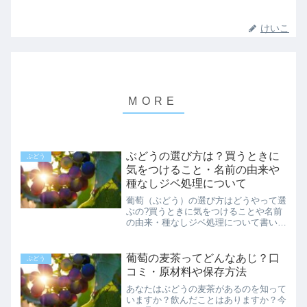
けいこ
ぶどうの選び方は？買うときに
ぶどう
気をつけること・名前の由来や
種なしジベ処理について
葡萄（ぶどう）の選び方はどうやって選
ぶの?買うときに気をつけることや名前
の由来・種なしジベ処理について書いて
います。管理人の実家は葡萄農家です。
ですのでどのように育てられて店頭に並
ぶのかがわかっています。大事に大事に
葡萄の麦茶ってどんなあじ？口
ぶどう
育てられた葡萄。どうして...
コミ・原材料や保存方法
あなたはぶどうの麦茶があるのを知って
いますか？飲んだことはありますか？今