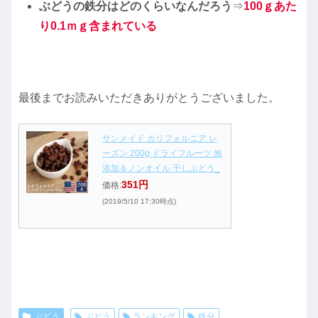
ぶどうの鉄分はどのくらいなんだろう
⇒
100ｇあた
り0.1ｍｇ
含まれている
最後までお読みいただきありがとうございました。
サンメイド カリフォルニア レ
ーズン 200g ドライフルーツ 無
添加＆ノンオイル 干しぶどう_
351円
価格:
(2019/5/10 17:30時点)
ぶどう
ぶどう
ランキング
鉄分