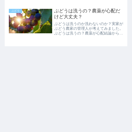
べてもおいしくないかもしれません。食
べる前に気になるようであれば確認して
ぶどうは洗うの？農薬が心配だ
ぶどう
みてください。土臭い...
けど大丈夫？
ぶどうは洗うのか洗わないのか？実家が
ぶどう農家の管理人が考えてみました。
ぶどうは洗うの？農薬が心配結論から言
うとぶどうを洗う人は多いが農薬は気に
しなくても大丈夫という事になると思い
ます。その理由は、市場に出回っている
ぶどうは⇒農協を通して出...