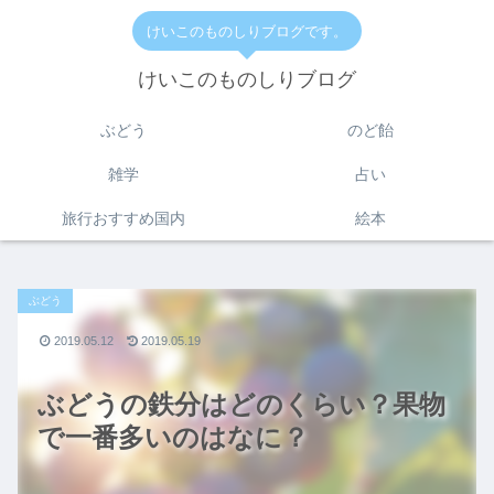
けいこのものしりブログです。
けいこのものしりブログ
ぶどう
のど飴
雑学
占い
旅行おすすめ国内
絵本
ぶどう
2019.05.12
2019.05.19
ぶどうの鉄分はどのくらい？果物
で一番多いのはなに？