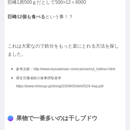
巨峰1房500ｇだとして500×12＝6000
巨峰12個も食べる
という事！？
これは大変なので鉄分をもっと楽にとれる方法を探し
ました。
参考文献：http://www.eiyoukeisan.com/calorie/nut_list/iron.html
厚生労働省鉄の食事摂取基準
https://www.mhlw.go.jp/shingi/2009/05/dl/s0529-4aq.pdf
果物で一番多いのは干しブドウ