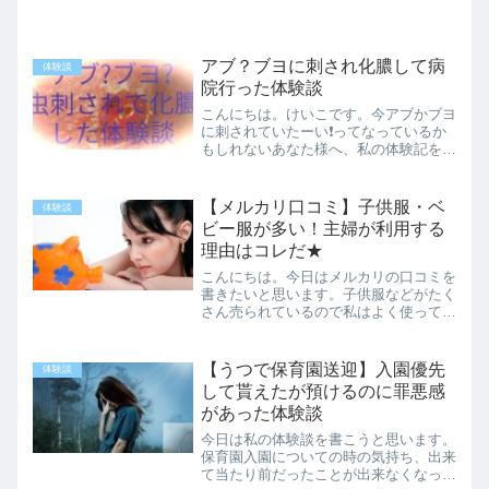
アブ？ブヨに刺され化膿して病
体験談
院行った体験談
こんにちは。けいこです。今アブかブヨ
に刺されていたーい❗️ってなっているか
もしれないあなた様へ、私の体験記を書
きたいと思います。田舎に住んでいてア
ブやブヨに刺された経験は何度かあった
のですが、今回は今までにない大きな腫
【メルカリ口コミ】子供服・ベ
体験談
れを感じました。たかが...
ビー服が多い！主婦が利用する
理由はコレだ★
こんにちは。今日はメルカリの口コミを
書きたいと思います。子供服などがたく
さん売られているので私はよく使ってい
ます。メルカリの口コミ①子供服・ベビ
ー服がたくさん売られているメルカリは
主婦には嬉しい子供服・ベビー服がたく
【うつで保育園送迎】入園優先
体験談
さん売られています。 持...
して貰えたが預けるのに罪悪感
があった体験談
今日は私の体験談を書こうと思います。
保育園入園についての時の気持ち、出来
て当たり前だったことが出来なくなった