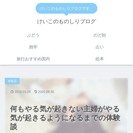
けいこのものしりブログです。
けいこのものしりブログ
ぶどう
のど飴
雑学
占い
旅行おすすめ国内
絵本
体験談
2019.03.24
2020.08.30
何もやる気が起きない主婦がやる
気が起きるようになるまでの体験
談