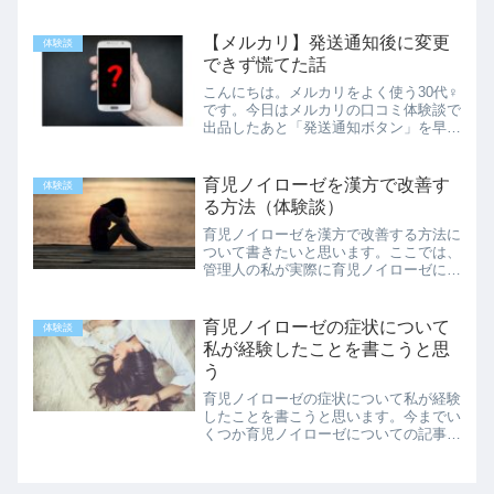
時の気持ちなど赤裸々に書いています。
同じような境遇にいる方の参考になれば
幸いです。
【メルカリ】発送通知後に変更
体験談
できず慌てた話
こんにちは。メルカリをよく使う30代♀
です。今日はメルカリの口コミ体験談で
出品したあと「発送通知ボタン」を早く
押してしまい送れなくなった話を書きま
す。※発送通知ボタンは落ち着いてから
押してくださいね(´-`)メルカリ「発送通
育児ノイローゼを漢方で改善す
体験談
知」ボタンを早く...
る方法（体験談）
育児ノイローゼを漢方で改善する方法に
ついて書きたいと思います。ここでは、
管理人の私が実際に育児ノイローゼにな
ったときの経験をもとに、漢方を飲んで
改善していったことを書こうと思いま
す。管理人が経験したことなので、すべ
育児ノイローゼの症状について
体験談
ての方にこのことが当てはま...
私が経験したことを書こうと思
う
育児ノイローゼの症状について私が経験
したことを書こうと思います。今までい
くつか育児ノイローゼについての記事は
書いてきましたが、私が実際に経験した
状態についてを詳しく書いていこうと思
います。happyな、幸せな気持ちにはな